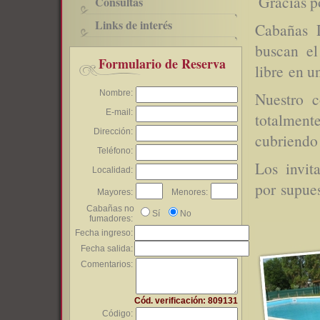
Gracias po
Consultas
Links de interés
Cabañas D
buscan el
Formulario de Reserva
libre en u
Nombre:
Nuestro 
E-mail:
totalment
Dirección:
cubriendo 
Teléfono:
Los invit
Localidad:
por supues
Mayores:
Menores:
Cabañas no
Sí
No
fumadores:
Fecha ingreso:
Fecha salida:
Comentarios:
Cód. verificación: 809131
Código: