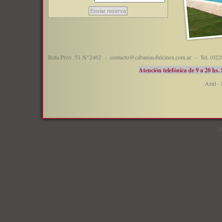
Enviar reserva
Ruta Prov. 51 N°2462 - contacto@cabaniasdulcinea.com.ar - Tel. (0228
Atención telefónica de 9 a 20 hs.
Azul - 
D