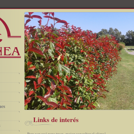
nes
Links de interés
s
Para ver qué ropa traer...mejor consultar el clima!