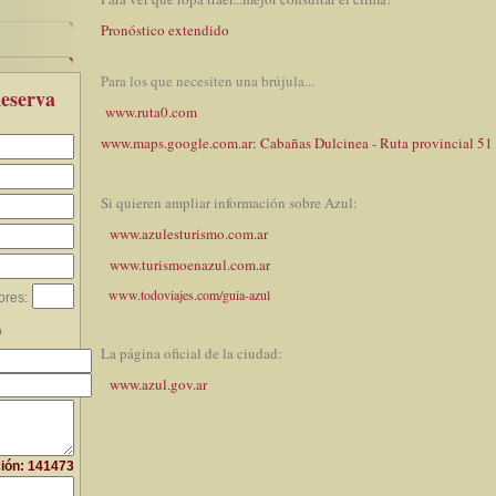
Pronóstico extendido
Para los que necesiten una brújula...
eserva
www.ruta0.com
www.
maps.google.com.ar
:
Cabañas Dulcinea - Ruta provincial 51
Si quieren ampliar información sobre Azul:
www.azulesturismo.com.ar
www.turismoenazul.com.ar
www.todoviajes.com/guia-azul
res:
o
La página oficial de la ciudad:
www.azul.gov.ar
ción: 141473