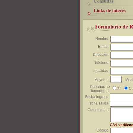
Consultas
Links de interés
Formulario de R
Nombre:
E-mail:
Dirección:
Teléfono:
Localidad:
Mayores:
Meno
Cabañas no
Sí
N
fumadores:
Fecha ingreso:
Fecha salida:
Comentarios:
Cód. verifica
Código: