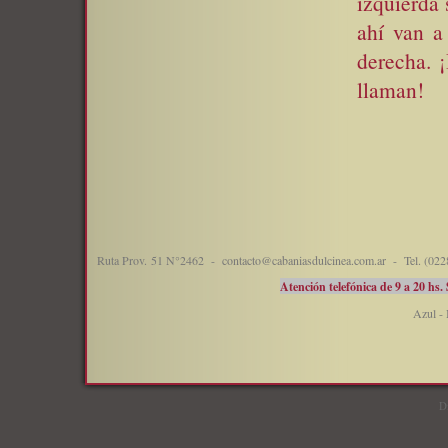
izquierda
ahí van a
derecha. 
llaman!
Ruta Prov. 51 N°2462 - contacto@cabaniasdulcinea.com.ar - Tel. (0228
Atención telefónica de 9 a 20 hs.
Azul - 
D