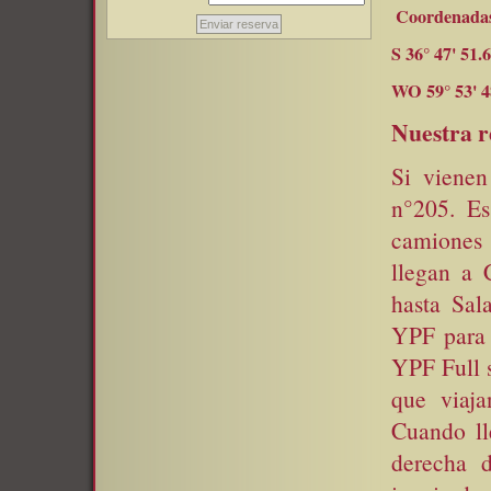
Coordenadas p
Enviar reserva
S 36° 47' 51.
WO 59° 53' 4
Nuestra r
Si vienen
n°205. Es
camiones 
llegan a 
hasta Sal
YPF para 
YPF Full 
que viaj
Cuando ll
derecha 