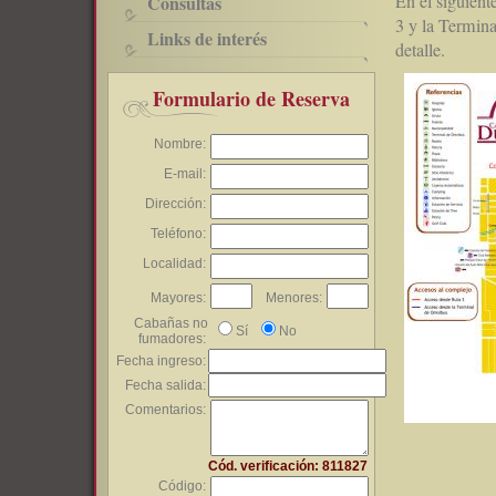
En el siguient
Consultas
3 y la Termin
Links de interés
detalle.
Formulario de Reserva
Nombre:
E-mail:
Dirección:
Teléfono:
Localidad:
Mayores:
Menores:
Cabañas no
Sí
No
fumadores:
Fecha ingreso:
Fecha salida:
Comentarios:
Cód. verificación: 811827
Código: